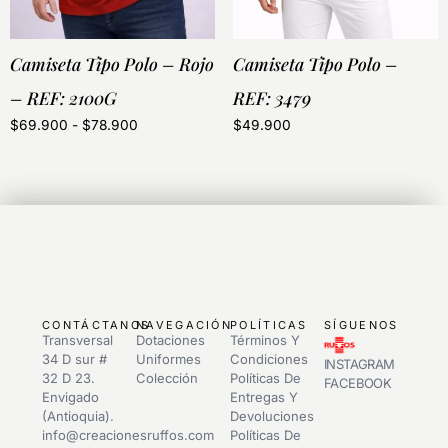
Camiseta Tipo Polo – Rojo
Camiseta Tipo Polo –
– REF: 2100G
REF: 3479
$
69.900
-
$
78.900
$
49.900
CONTÁCTANOS
NAVEGACIÓN
POLÍTICAS
SÍGUENOS
Transversal
Dotaciones
Términos Y
34 D sur #
Uniformes
Condiciones
INSTAGRAM
32 D 23.
Colección
Políticas De
FACEBOOK
Envigado
Entregas Y
(Antioquia).
Devoluciones
info@creacionesruffos.com
Políticas De