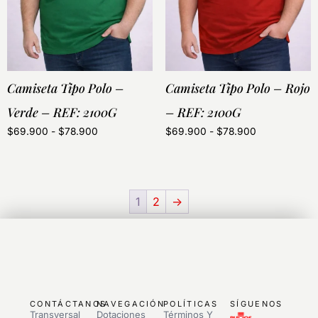
Camiseta Tipo Polo –
Camiseta Tipo Polo – Rojo
Verde – REF: 2100G
– REF: 2100G
$
69.900
-
$
78.900
$
69.900
-
$
78.900
1
2
→
CONTÁCTANOS
NAVEGACIÓN
POLÍTICAS
SÍGUENOS
Transversal
Dotaciones
Términos Y