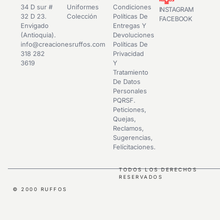
34 D sur #
Uniformes
Condiciones
INSTAGRAM
32 D 23.
Colección
Políticas De
FACEBOOK
Envigado
Entregas Y
(Antioquia).
Devoluciones
info@creacionesruffos.com
Políticas De
318 282
Privacidad
3619
Y
Tratamiento
De Datos
Personales
PQRSF.
Peticiones,
Quejas,
Reclamos,
Sugerencias,
Felícitaciones.
TODOS LOS DERECHOS
RESERVADOS
© 2000 RUFFOS