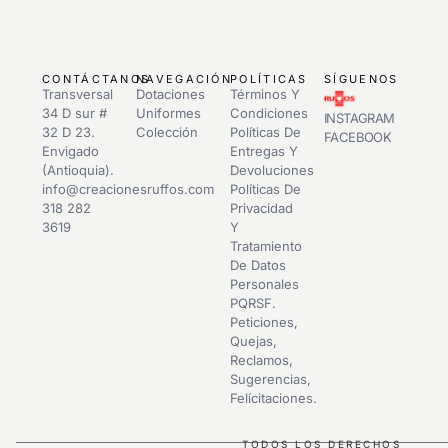
CONTÁCTANOS
NAVEGACIÓN
POLÍTICAS
SÍGUENOS
Transversal
Dotaciones
Términos Y
34 D sur #
Uniformes
Condiciones
INSTAGRAM
32 D 23.
Colección
Políticas De
FACEBOOK
Envigado
Entregas Y
(Antioquia).
Devoluciones
info@creacionesruffos.com
Políticas De
318 282
Privacidad
3619
Y
Tratamiento
De Datos
Personales
PQRSF.
Peticiones,
Quejas,
Reclamos,
Sugerencias,
Felícitaciones.
TODOS LOS DERECHOS