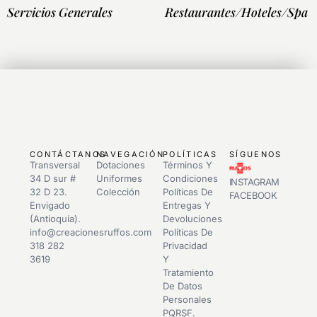
Servicios Generales
Restaurantes/Hoteles/Spa
CONTÁCTANOS
NAVEGACIÓN
POLÍTICAS
SÍGUENOS
Transversal
Dotaciones
Términos Y
34 D sur #
Uniformes
Condiciones
INSTAGRAM
32 D 23.
Colección
Políticas De
FACEBOOK
Envigado
Entregas Y
(Antioquia).
Devoluciones
info@creacionesruffos.com
Políticas De
318 282
Privacidad
3619
Y
Tratamiento
De Datos
Personales
PQRSF.