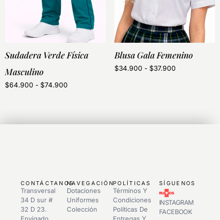
Sudadera Verde Física
Blusa Gala Femenino
$
34.900
-
$
37.900
Masculino
$
64.900
-
$
74.900
CONTÁCTANOS
NAVEGACIÓN
POLÍTICAS
SÍGUENOS
Transversal
Dotaciones
Términos Y
34 D sur #
Uniformes
Condiciones
INSTAGRAM
32 D 23.
Colección
Políticas De
FACEBOOK
Envigado
Entregas Y