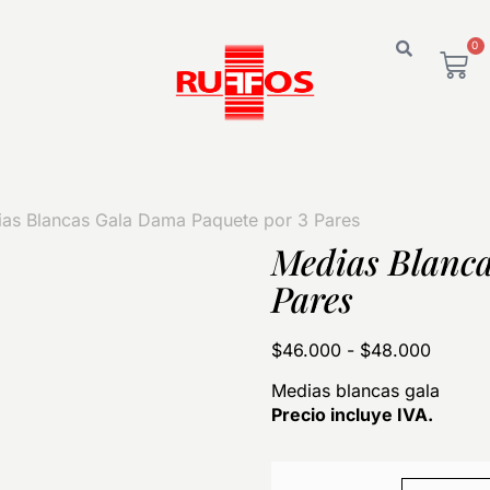
0
as Blancas Gala Dama Paquete por 3 Pares
Medias Blanca
Pares
$
46.000
-
$
48.000
Medias blancas gala
Precio incluye IVA.