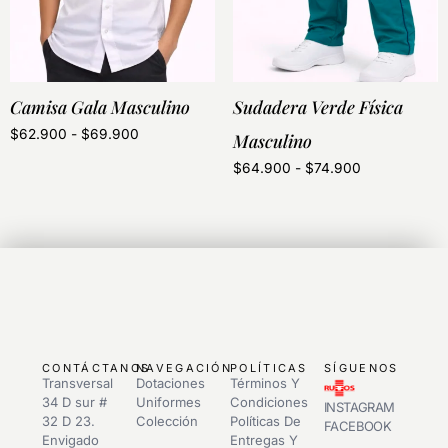
Camisa Gala Masculino
Sudadera Verde Física
$
62.900
-
$
69.900
Masculino
$
64.900
-
$
74.900
CONTÁCTANOS
NAVEGACIÓN
POLÍTICAS
SÍGUENOS
Transversal
Dotaciones
Términos Y
34 D sur #
Uniformes
Condiciones
INSTAGRAM
32 D 23.
Colección
Políticas De
FACEBOOK
Envigado
Entregas Y