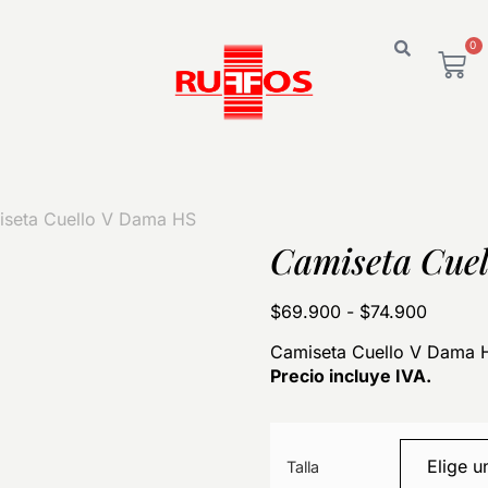
0
iseta Cuello V Dama HS
Camiseta Cue
$
69.900
-
$
74.900
Camiseta Cuello V Dama 
Precio incluye IVA.
Talla