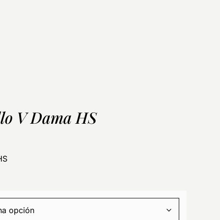
llo V Dama HS
HS