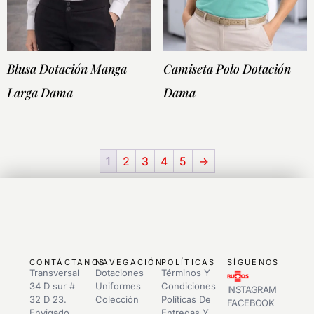
Blusa Dotación Manga
Camiseta Polo Dotación
Larga Dama
Dama
1
2
3
4
5
→
CONTÁCTANOS
NAVEGACIÓN
POLÍTICAS
SÍGUENOS
Transversal
Dotaciones
Términos Y
34 D sur #
Uniformes
Condiciones
INSTAGRAM
32 D 23.
Colección
Políticas De
FACEBOOK
Envigado
Entregas Y