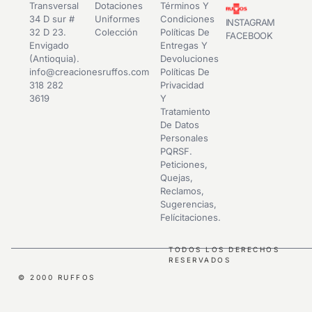
Transversal
Dotaciones
Términos Y
34 D sur #
Uniformes
Condiciones
INSTAGRAM
32 D 23.
Colección
Políticas De
FACEBOOK
Envigado
Entregas Y
(Antioquia).
Devoluciones
info@creacionesruffos.com
Políticas De
318 282
Privacidad
3619
Y
Tratamiento
De Datos
Personales
PQRSF.
Peticiones,
Quejas,
Reclamos,
Sugerencias,
Felícitaciones.
TODOS LOS DERECHOS
RESERVADOS
© 2000 RUFFOS