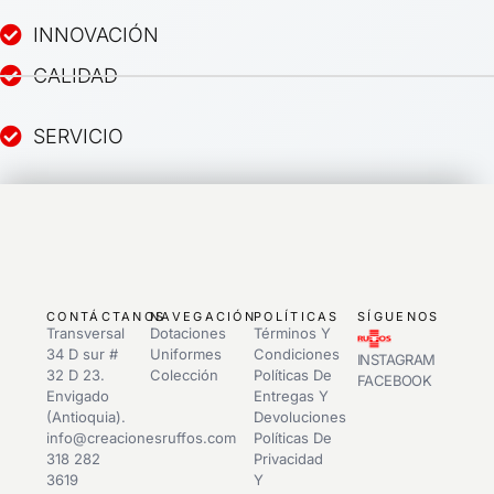
INNOVACIÓN
CALIDAD
SERVICIO
CONTÁCTANOS
NAVEGACIÓN
POLÍTICAS
SÍGUENOS
Transversal
Dotaciones
Términos Y
34 D sur #
Uniformes
Condiciones
INSTAGRAM
32 D 23.
Colección
Políticas De
FACEBOOK
Envigado
Entregas Y
(Antioquia).
Devoluciones
info@creacionesruffos.com
Políticas De
318 282
Privacidad
3619
Y