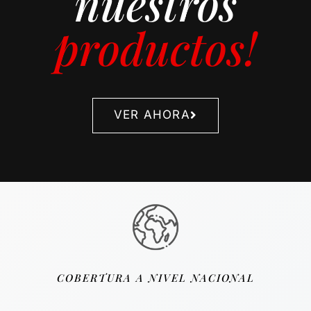
nuestros
opción en la confección y
productos!
comercialización de prendas
de vestir, uniformes
escolares y dotaciones
empresariales, con una
constante innovación en
diseños y productos de
excelente calidad y una
VER AHORA
solución integral para
nuestros clientes, brindando
el mejor servicio y cobertura
a nivel nacional, siendo
reconocidos por nuestra
solidez y valores apegados a
la ética.
COBERTURA A NIVEL NACIONAL