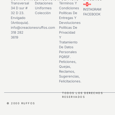
Transversal
Dotaciones
Términos Y
34 D sur #
Uniformes
Condiciones
INSTAGRAM
32 D 23.
Colección
Políticas De
FACEBOOK
Envigado
Entregas Y
(Antioquia).
Devoluciones
info@creacionesruffos.com
Políticas De
318 282
Privacidad
3619
Y
Tratamiento
De Datos
Personales
PQRSF.
Peticiones,
Quejas,
Reclamos,
Sugerencias,
Felícitaciones.
TODOS LOS DERECHOS
RESERVADOS
© 2000 RUFFOS