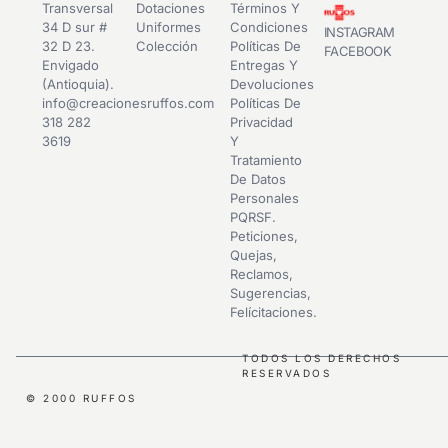
Transversal
Dotaciones
Términos Y
34 D sur #
Uniformes
Condiciones
INSTAGRAM
32 D 23.
Colección
Políticas De
FACEBOOK
Envigado
Entregas Y
(Antioquia).
Devoluciones
info@creacionesruffos.com
Políticas De
318 282
Privacidad
3619
Y
Tratamiento
De Datos
Personales
PQRSF.
Peticiones,
Quejas,
Reclamos,
Sugerencias,
Felícitaciones.
TODOS LOS DERECHOS
RESERVADOS
© 2000 RUFFOS